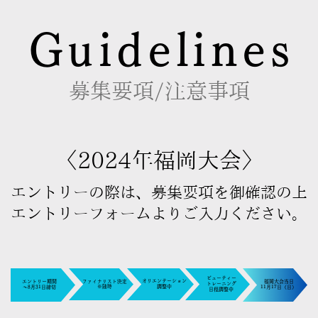
Guidelines
募集要項/注意事項
〈2024年福岡大会〉
エントリーの際は、募集要項を御確認の上
エントリーフォームよりご入力ください。
ビューティー
オリエンテーション
エントリー期間
福岡大会当日
ファイナリスト決定
トレーニング
※随時
調​整中
～8月31日締切​
11月17日（日）
日​程調整中