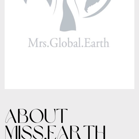
ABOUT
MISS.EARTH